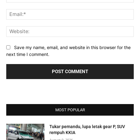
Ema
Web
Save my name, email, and website in this browser for the
next time I comment.
MOST POPULAR
Tukar pemandu, lupa letak gear P, SUV
rempuh KKIA
August 9, 2026