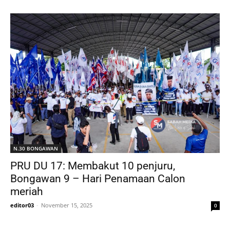
N.30 BONGAWAN
PRU DU 17: Membakut 10 penjuru,
Bongawan 9 – Hari Penamaan Calon
meriah
editor03
-
November 15, 2025
0