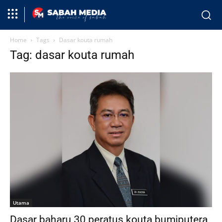
Home
Tags
Dasar kouta rumah
Tag: dasar kouta rumah
Utama
Dasar baharu 30 peratus kouta bumiputera