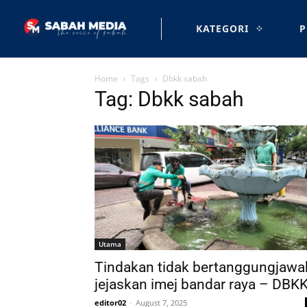
KATEGORI
P
Home
Tags
Dbkk sabah
Tag: Dbkk sabah
Utama
Tindakan tidak bertanggungjawa
jejaskan imej bandar raya – DBK
editor02
-
August 7, 2025