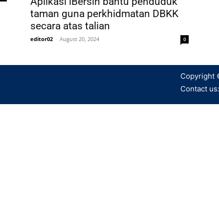
Aplikasi iBersih bantu penduduk
taman guna perkhidmatan DBKK
secara atas talian
editor02
-
August 20, 2024
0
Copyright 
Contact us