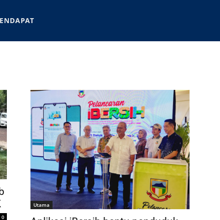
ENDAPAT
b
K
Utama
0