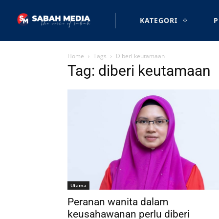
KATEGORI
P
Home
Tags
Diberi keutamaan
Tag: diberi keutamaan
Utama
Peranan wanita dalam
keusahawanan perlu diberi