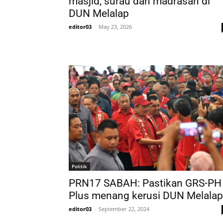
masjid, surau dan madrasah di
DUN Melalap
editor03
-
May 23, 2026
Politik
PRN17 SABAH: Pastikan GRS-PH
Plus menang kerusi DUN Melalap
editor03
-
September 22, 2024