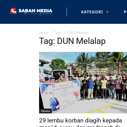
KATEGORI
P
Home
Tags
DUN Melalap
Tag: DUN Melalap
Utama
29 lembu korban diagih kepada