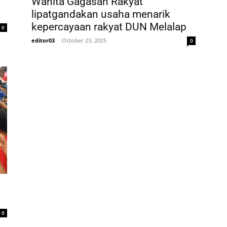
Wanita Gagasan Rakyat
lipatgandakan usaha menarik
kepercayaan rakyat DUN Melalap
0
editor03
-
October 23, 2025
0
0