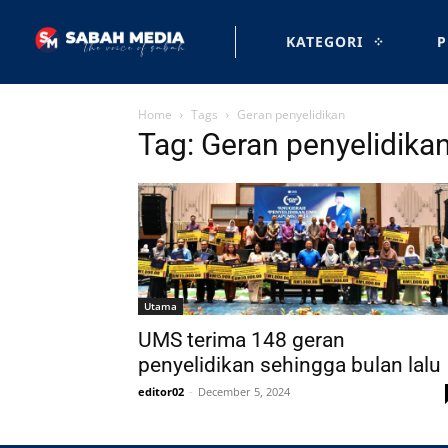
KATEGORI
P
Home
Tags
Geran penyelidikan
Tag: Geran penyelidika
Utama
UMS terima 148 geran
penyelidikan sehingga bulan lalu
editor02
-
December 5, 2024