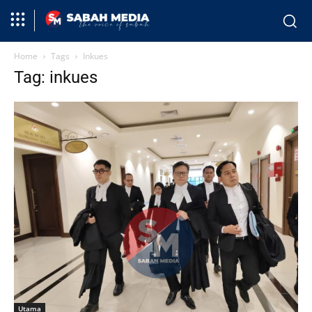
Home
Tags
Inkues
Tag: inkues
Utama