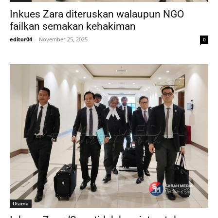
Inkues Zara diteruskan walaupun NGO
failkan semakan kehakiman
editor04
-
November 25, 2025
0
Utama