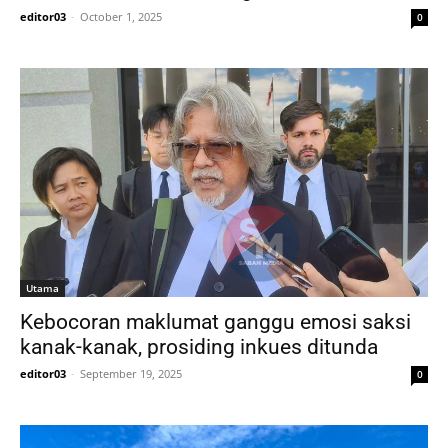
editor03
-
October 1, 2025
0
Utama
Kebocoran maklumat ganggu emosi saksi
kanak-kanak, prosiding inkues ditunda
editor03
-
September 19, 2025
0