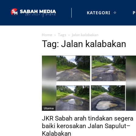
KATEGORI
P
Home
Tags
Jalan kalabakan
Tag: Jalan kalabakan
Utama
JKR Sabah arah tindakan segera
baiki kerosakan Jalan Sapulut–
Kalabakan