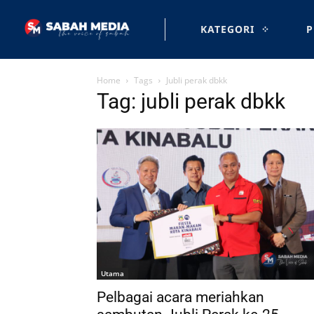
KATEGORI
P
Home
Tags
Jubli perak dbkk
Tag: jubli perak dbkk
Utama
Pelbagai acara meriahkan