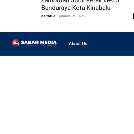
sambutan Jubli Perak ke-25
Bandaraya Kota Kinabalu
editor02
-
January 24, 2025
About Us