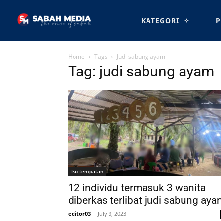
KATEGORI
P
Home
Tags
Judi sabung ayam
Tag: judi sabung ayam
Isu tempatan
12 individu termasuk 3 wanita
diberkas terlibat judi sabung aya
editor03
-
July 3, 2023