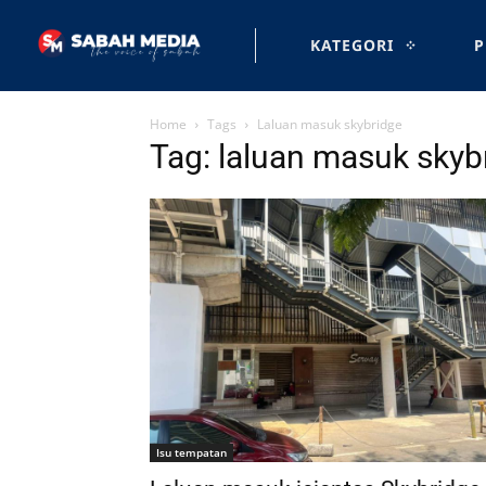
KATEGORI
P
Home
Tags
Laluan masuk skybridge
Tag: laluan masuk skyb
Isu tempatan