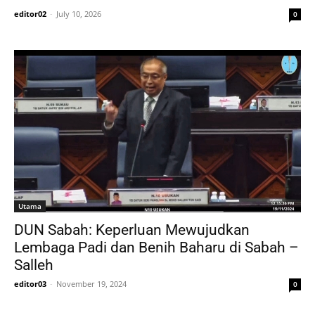
editor02
-
July 10, 2026
0
Utama
DUN Sabah: Keperluan Mewujudkan
Lembaga Padi dan Benih Baharu di Sabah –
Salleh
editor03
-
November 19, 2024
0