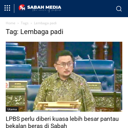
Home
Tags
Lembaga padi
Tag: Lembaga padi
Utama
LPBS perlu diberi kuasa lebih besar pantau
bekalan beras di Sabah