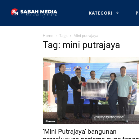
KATEGORI
P
Home
Tags
Mini putrajaya
Tag: mini putrajaya
Utama
‘Mini Putrajaya’ bangunan