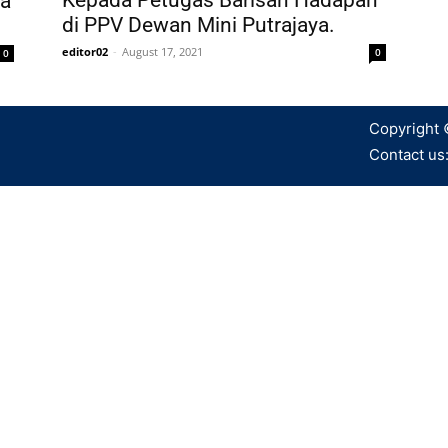
ga
di PPV Dewan Mini Putrajaya.
editor02
-
August 17, 2021
0
0
Copyright 
Contact us