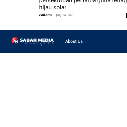
persekutuan pertama guna tena
hijau solar
editor02
-
July 24, 2025
About Us