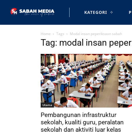
KATEGORI
P
Home
Tags
Modal insan peperiksaan sabah
Tag: modal insan pepe
Utama
Pembangunan infrastruktur
sekolah, kualiti guru, peralatan
sekolah dan aktiviti luar kelas