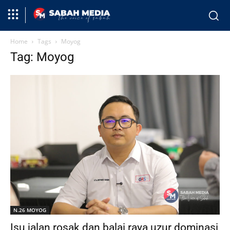
Home
Tags
Moyog
Tag: Moyog
N.26 MOYOG
Isu jalan rosak dan balai raya uzur dominasi