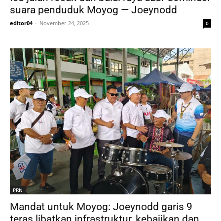
suara penduduk Moyog — Joeynodd
editor04
-
November 24, 2025
0
PRN
Mandat untuk Moyog: Joeynodd garis 9
teras libatkan infrastruktur, kebajikan dan