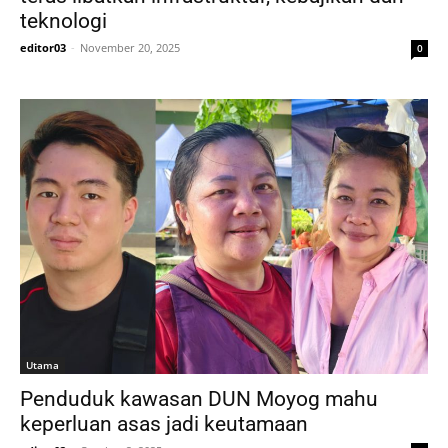
teknologi
editor03
-
November 20, 2025
0
Utama
Penduduk kawasan DUN Moyog mahu
keperluan asas jadi keutamaan