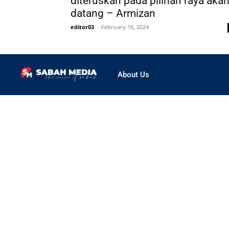
diteruskan pada pilihan raya aka
datang – Armizan
editor03
-
February 18, 2024
About Us