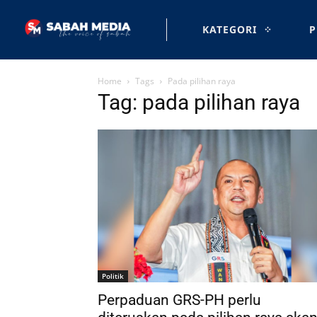
KATEGORI
P
Home
Tags
Pada pilihan raya
Tag: pada pilihan raya
Politik
Perpaduan GRS-PH perlu