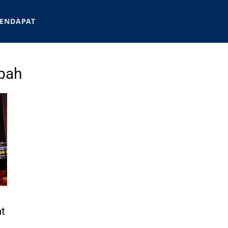
ENDAPAT
abah
at