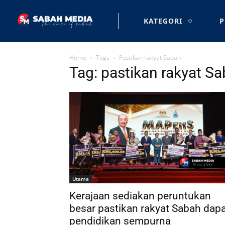
KATEGORI
P
Home
Tags
Pastikan rakyat Sabah
Tag: pastikan rakyat S
Utama
Kerajaan sediakan peruntukan
besar pastikan rakyat Sabah dap
pendidikan sempurna