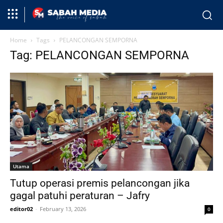
Home
Tags
PELANCONGAN SEMPORNA
Tag: PELANCONGAN SEMPORNA
Utama
Tutup operasi premis pelancongan jika
gagal patuhi peraturan – Jafry
editor02
-
February 13, 2026
0