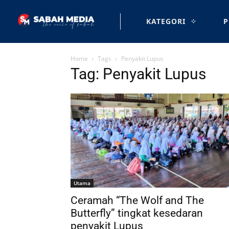
KATEGORI
P
Home
Tags
Penyakit Lupus
Tag: Penyakit Lupus
Utama
Ceramah “The Wolf and The
Butterfly” tingkat kesedaran
penyakit Lupus