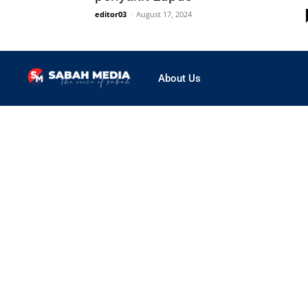
editor03
-
August 17, 2024
About Us