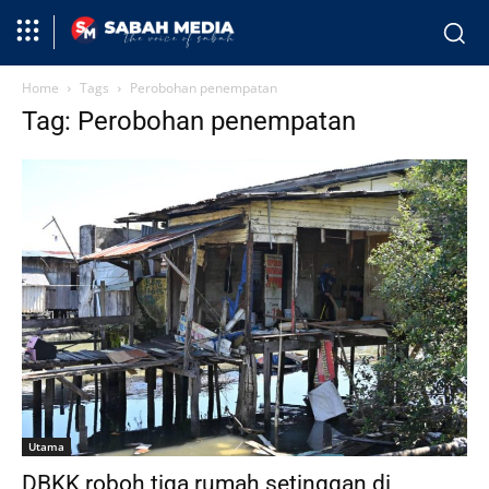
Home
Tags
Perobohan penempatan
Tag: Perobohan penempatan
Utama
DBKK roboh tiga rumah setinggan di