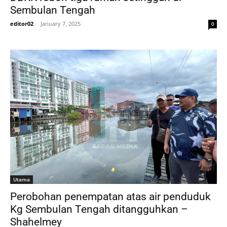
Sembulan Tengah
editor02
-
January 7, 2025
0
Utama
Perobohan penempatan atas air penduduk
Kg Sembulan Tengah ditangguhkan –
Shahelmey