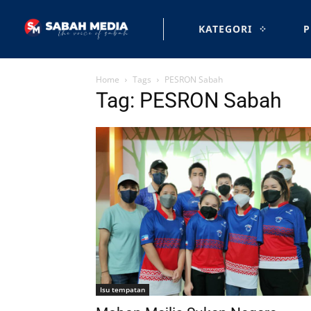
KATEGORI
P
Home
Tags
PESRON Sabah
Tag: PESRON Sabah
Isu tempatan