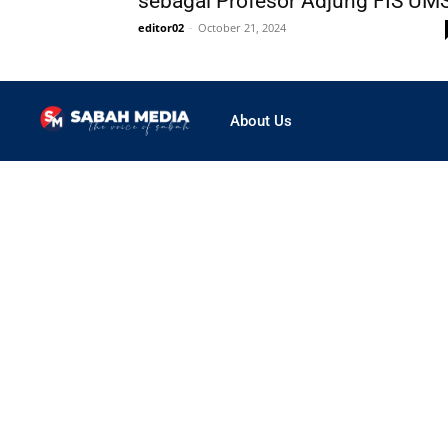
sebagai Profesor Adjung FIS UM
editor02
-
October 21, 2024
About Us