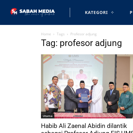
KATEGORI
P
Home
Tags
Profesor adjung
Tag: profesor adjung
Utama
Habib Ali Zaenal Abidin dilantik