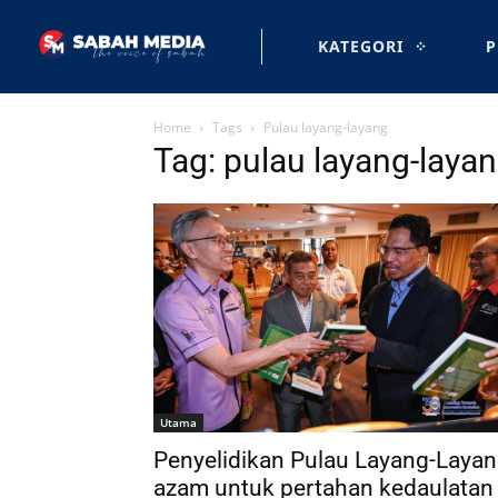
KATEGORI
P
Home
Tags
Pulau layang-layang
Tag: pulau layang-laya
Utama
Penyelidikan Pulau Layang-Laya
azam untuk pertahan kedaulatan