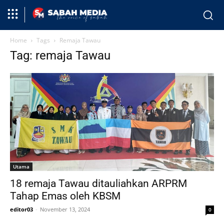
Home
Tags
Remaja Tawau
Tag: remaja Tawau
Utama
18 remaja Tawau ditauliahkan ARPRM
Tahap Emas oleh KBSM
editor03
-
November 13, 2024
0