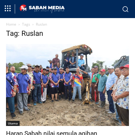
Home
Tags
Ruslan
Tag: Ruslan
Utama
Harap Sabah nilai semula agihan