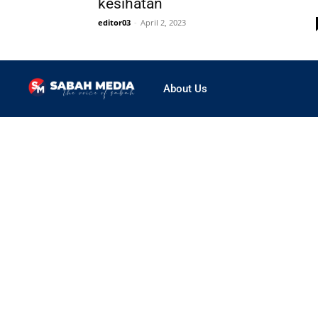
kesihatan
editor03
-
April 2, 2023
About Us