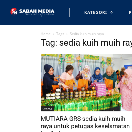
KATEGORI
P
Home
Tags
Sedia kuih muih raya
Tag: sedia kuih muih ra
Utama
MUTIARA GRS sedia kuih muih
raya untuk petugas keselamatan