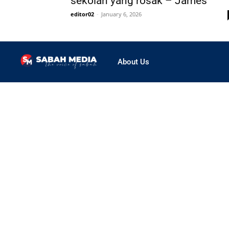
sekolah yang rosak – James
editor02
-
January 6, 2026
About Us