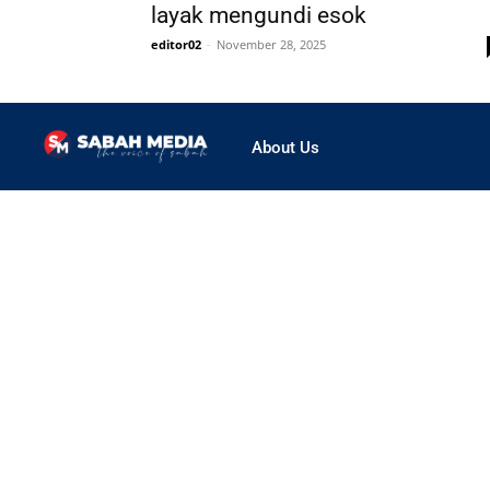
layak mengundi esok
editor02
-
November 28, 2025
About Us