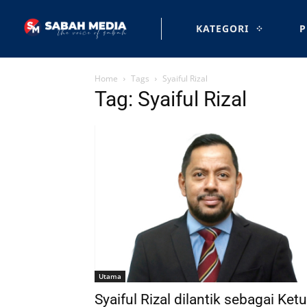
KATEGORI
P
Home
Tags
Syaiful Rizal
Tag: Syaiful Rizal
Utama
Syaiful Rizal dilantik sebagai Ket