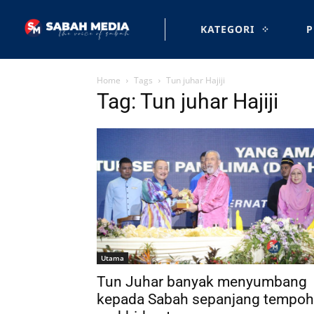
KATEGORI
P
Home
Tags
Tun juhar Hajiji
Tag: Tun juhar Hajiji
Utama
Tun Juhar banyak menyumbang
kepada Sabah sepanjang tempoh