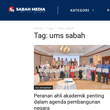
KATEGORI
P
Home
Tags
Ums sabah
Tag: ums sabah
Isu tempatan
Peranan ahli akademik penting
dalam agenda pembangunan
negara