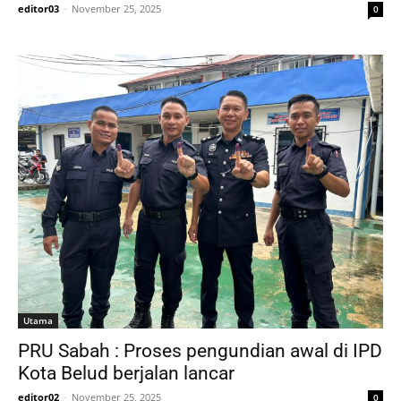
editor03
-
November 25, 2025
0
Utama
PRU Sabah : Proses pengundian awal di IPD
Kota Belud berjalan lancar
editor02
-
November 25, 2025
0