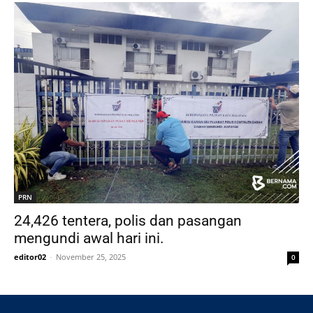
PRN
24,426 tentera, polis dan pasangan
mengundi awal hari ini.
editor02
-
November 25, 2025
0