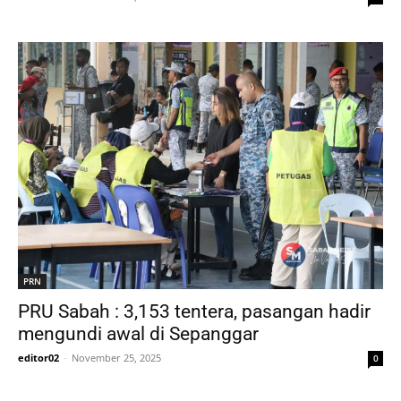
PRN
PRU Sabah : 3,153 tentera, pasangan hadir
mengundi awal di Sepanggar
editor02
-
November 25, 2025
0