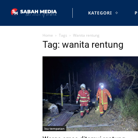
KATEGORI
P
Home
Tags
Wanita rentung
Tag: wanita rentung
Isu tempatan