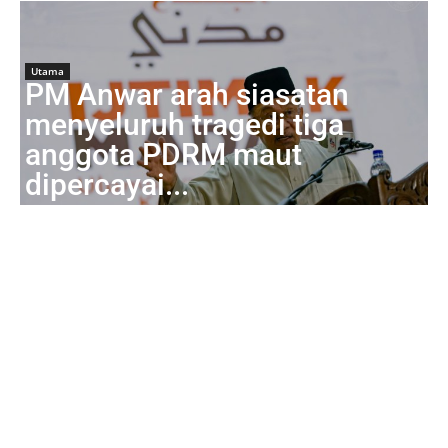
Utama
PM Anwar arah siasatan
menyeluruh tragedi tiga
anggota PDRM maut
dipercayai...