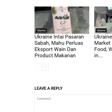
Utama
Utama
Ukraine Intai Pasaran
Ukraine
Sabah, Mahu Perluas
Market 
Eksport Wain Dan
Food, 
Product Makanan
in...
LEAVE A REPLY