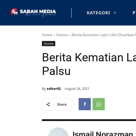
KATEGORI
P
Home
Utama
Berita Kematian Lajim Ukin Disahkan 
Utama
Berita Kematian L
Palsu
By
editor02
August 24, 2021
Share