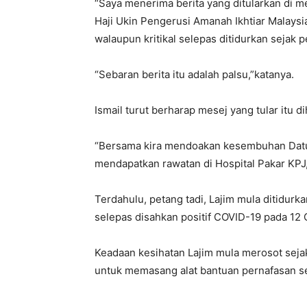
“Saya menerima berita yang ditularkan di m
Haji Ukin Pengerusi Amanah Ikhtiar Malaysia 
walaupun kritikal selepas ditidurkan sejak 
“Sebaran berita itu adalah palsu,”katanya.
Ismail turut berharap mesej yang tular itu d
“Bersama kira mendoakan kesembuhan Datu
mendapatkan rawatan di Hospital Pakar KPJ,
Terdahulu, petang tadi, Lajim mula ditidurk
selepas disahkan positif COVID-19 pada 12 
Keadaan kesihatan Lajim mula merosot sej
untuk memasang alat bantuan pernafasan set