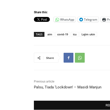
Share this:
WhatsApp
Telegram
Pr
TAGS
aim
covid-19
icu
Lajim ukin
Share
Previous article
Palsu, Tiada ‘Lockdown’ – Masidi Manjun
RE