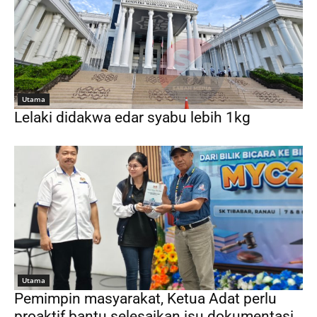
Utama
Lelaki didakwa edar syabu lebih 1kg
Utama
Pemimpin masyarakat, Ketua Adat perlu
proaktif bantu selesaikan isu dokumentasi