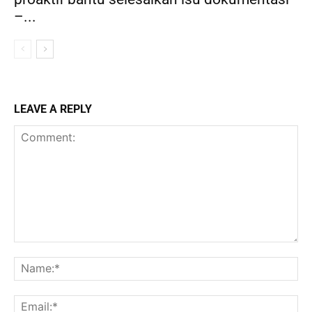
–...
LEAVE A REPLY
Comment:
Na
Ema