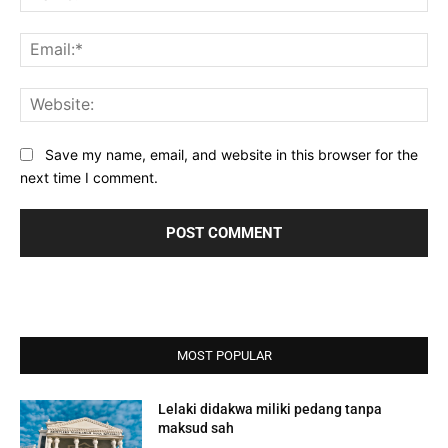
Ema
Web
Save my name, email, and website in this browser for the
next time I comment.
MOST POPULAR
Lelaki didakwa miliki pedang tanpa
maksud sah