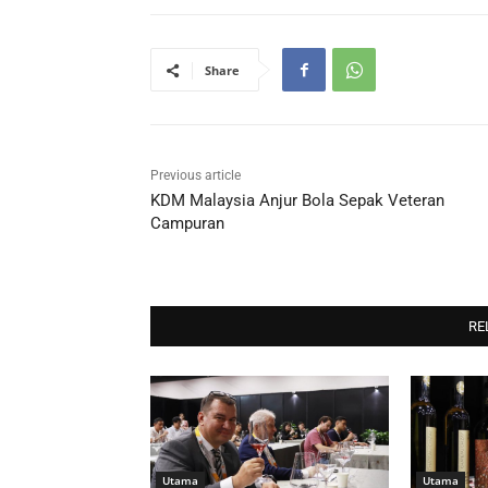
Share
Previous article
KDM Malaysia Anjur Bola Sepak Veteran
Campuran
RE
Utama
Utama