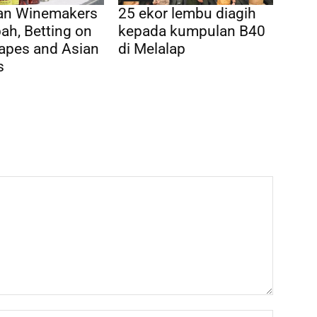
ian Winemakers
25 ekor lembu diagih
ah, Betting on
kepada kumpulan B40
apes and Asian
di Melalap
s
Name:*