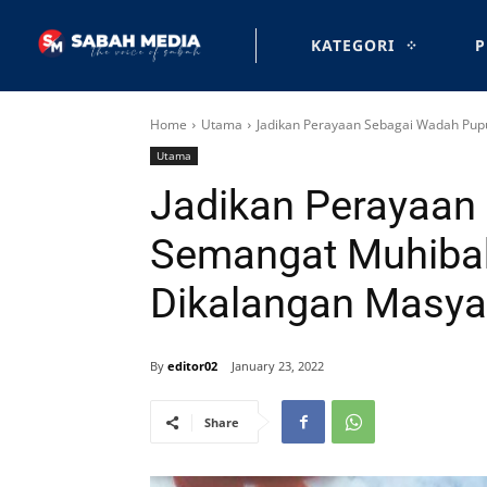
KATEGORI
P
Home
Utama
Jadikan Perayaan Sebagai Wadah Pu
Utama
Jadikan Perayaan
Semangat Muhibah
Dikalangan Masya
By
editor02
January 23, 2022
Share