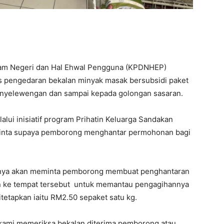
m Negeri dan Hal Ehwal Pengguna (KPDNHEP)
 pengedaran bekalan minyak masak bersubsidi paket
penyelewengan dan sampai kepada golongan sasaran.
lui inisiatif program Prihatin Keluarga Sandakan
meminta supaya pemborong menghantar permohonan bagi
aknya akan meminta pemborong membuat penghantaran
n ke tempat tersebut untuk memantau pengagihannya
itetapkan iaitu RM2.50 sepaket satu kg.
ami memeriksa bekalan diterima pemborong atau