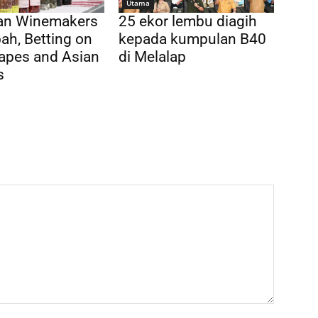
Utama
ian Winemakers
25 ekor lembu diagih
ah, Betting on
kepada kumpulan B40
apes and Asian
di Melalap
s