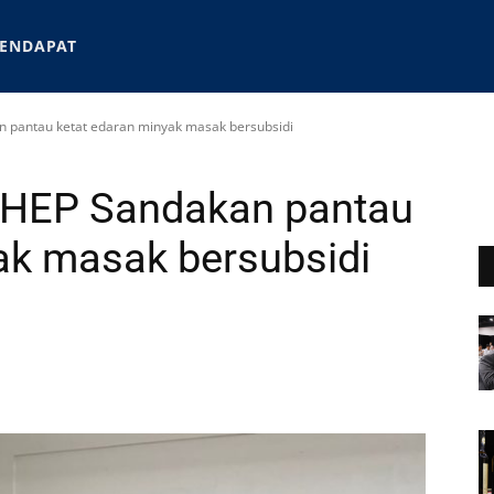
ENDAPAT
 pantau ketat edaran minyak masak bersubsidi
NHEP Sandakan pantau
ak masak bersubsidi