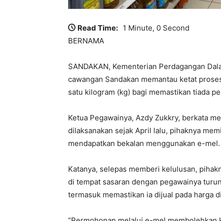
Read Time:
1 Minute, 0 Second
BERNAMA
SANDAKAN, Kementerian Perdagangan Dala
cawangan Sandakan memantau ketat proses
satu kilogram (kg) bagi memastikan tiada 
Ketua Pegawainya, Azdy Zukkry, berkata mela
dilaksanakan sejak April lalu, pihaknya 
mendapatkan bekalan menggunakan e-mel.
Katanya, selepas memberi kelulusan, pih
di tempat sasaran dengan pegawainya turu
termasuk memastikan ia dijual pada harga d
“Permohonan melalui e-mel membolehkan k