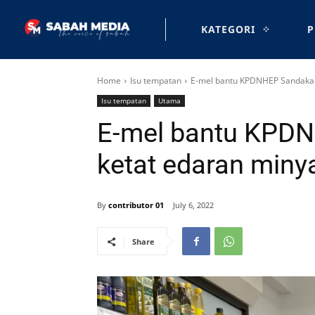
KATEGORI
P
Home
Isu tempatan
E-mel bantu KPDNHEP Sandakan
Isu tempatan
Utama
E-mel bantu KPD
ketat edaran miny
By
contributor 01
July 6, 2022
Share