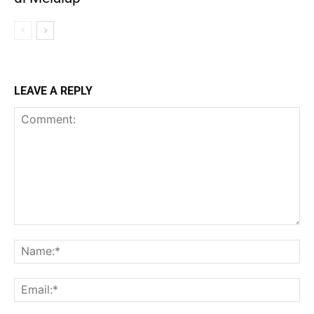
LEAVE A REPLY
Comment:
Na
Ema