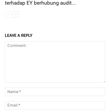
terhadap EY berhubung audit...
LEAVE A REPLY
Comment:
Na
Ema