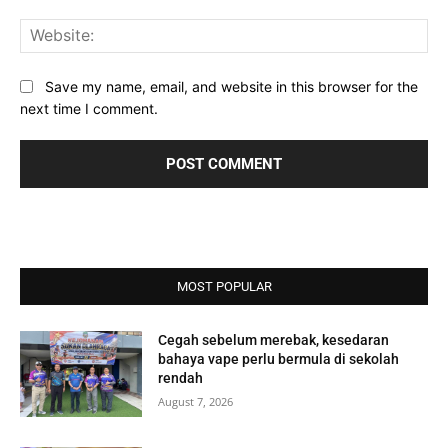
Web
Save my name, email, and website in this browser for the
next time I comment.
MOST POPULAR
Cegah sebelum merebak, kesedaran
bahaya vape perlu bermula di sekolah
rendah
August 7, 2026