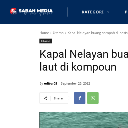
KATEGORI
P
Home
Utama
Kapal Nelayan buang sampah di pesisi
Utama
Kapal Nelayan bua
laut di kompoun
By
editor03
September 25, 2022
Share