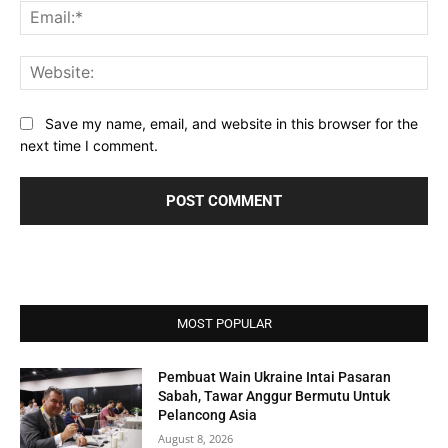
Ema
Web
Save my name, email, and website in this browser for the
next time I comment.
MOST POPULAR
Pembuat Wain Ukraine Intai Pasaran
Sabah, Tawar Anggur Bermutu Untuk
Pelancong Asia
August 8, 2026