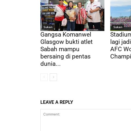
Sukan
Sukan
Gangsa Komanwel
Stadium
Glasgow bukti atlet
lagi ja
Sabah mampu
AFC Wo
bersaing di pentas
Champi
dunia...
LEAVE A REPLY