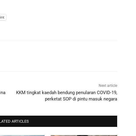
int
Next article
ina
KKM tingkat kaedah bendung penularan COVID-19,
perketat SOP di pintu masuk negara
LATED ARTICLES