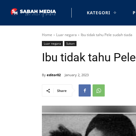
KATEGORI
P
Home
Luar negara
Ibu tidak tahu Pele sudah tiada
Luar negara
Sukan
Ibu tidak tahu Pel
By
editor02
January 2, 2023
Share