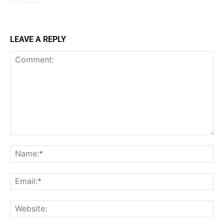
LEAVE A REPLY
Comment:
Na
Ema
Web