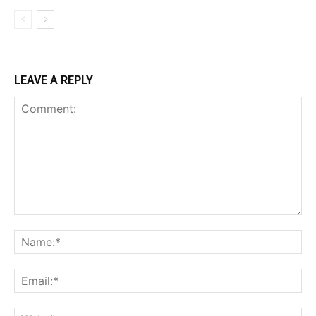
LEAVE A REPLY
Comment:
Na
Ema
Web