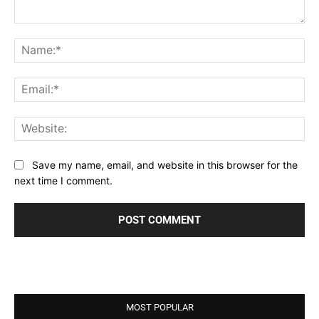
Comment:
Na
Ema
Web
Save my name, email, and website in this browser for the
next time I comment.
MOST POPULAR