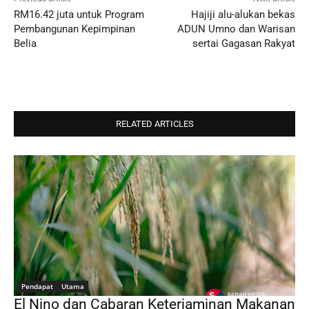
RM16.42 juta untuk Program
Hajiji alu-alukan bekas
Pembangunan Kepimpinan
ADUN Umno dan Warisan
Belia
sertai Gagasan Rakyat
RELATED ARTICLES
Pendapat
Utama
El Nino dan Cabaran Keterjaminan Makanan