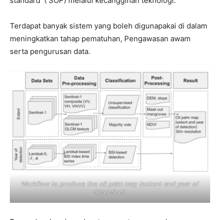
standard ( SOP) melalui kecanggihan teknologi.
Terdapat banyak sistem yang boleh digunapakai di dalam
meningkatkan tahap pematuhan, Pengawasan awam
serta pengurusan data.
Workflow to produce the oil palm map (extent and year of
detection).