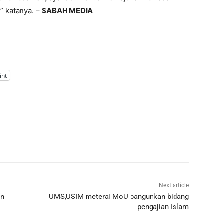
 katanya. –
SABAH MEDIA
int
Next article
an
UMS,USIM meterai MoU bangunkan bidang
pengajian Islam