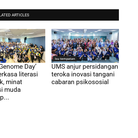
LATED ARTICLES
n
Isu tempatan
 Genome Day’
UMS anjur persidangan
rkasa literasi
teroka inovasi tangani
k, minat
cabaran psikososial
si muda
p...