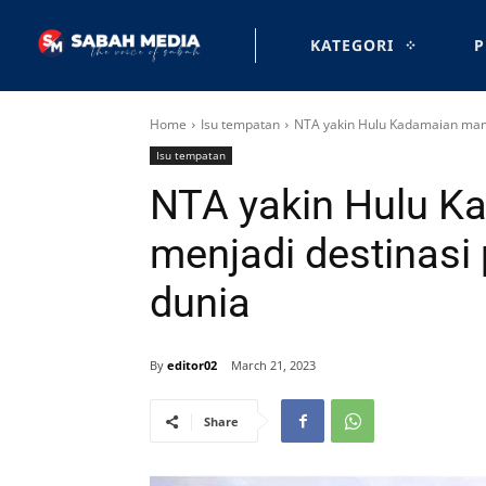
KATEGORI
P
Home
Isu tempatan
NTA yakin Hulu Kadamaian mamp
Isu tempatan
NTA yakin Hulu 
menjadi destinasi
dunia
By
editor02
March 21, 2023
Share