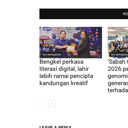
RE
Isu tempatan
Isu tempata
Bengkel perkasa
‘Sabah
literasi digital, lahir
2026 pe
lebih ramai pencipta
genomi
kandungan kreatif
genera
terhada
LEAVE A REPLY