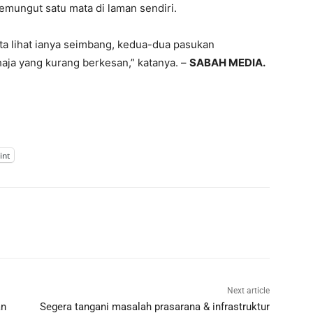
emungut satu mata di laman sendiri.
ta lihat ianya seimbang, kedua-dua pasukan
a yang kurang berkesan,” katanya. –
SABAH MEDIA.
int
Next article
an
Segera tangani masalah prasarana & infrastruktur