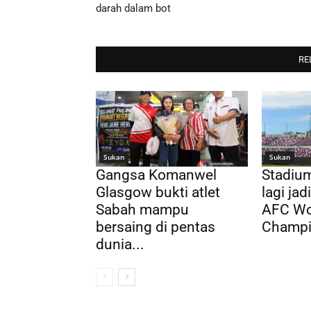
darah dalam bot
RE
Sukan
Sukan
Gangsa Komanwel
Stadium
Glasgow bukti atlet
lagi ja
Sabah mampu
AFC Wo
bersaing di pentas
Champi
dunia...