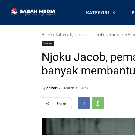
KATEGORI
P
Home
Sukan
Njoku Jacob, pemain senior Sabah FC
Sukan
Njoku Jacob, pema
banyak membantu
By
editor02
March 31, 2023
Share