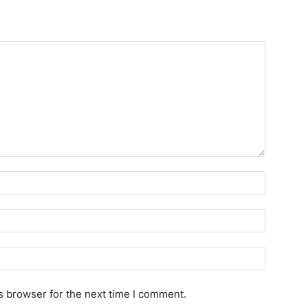
N
a
m
E
e
m
:
a
W
*
i
e
l
b
s browser for the next time I comment.
: