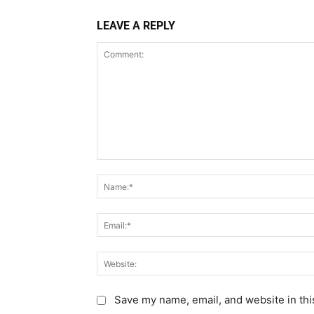
LEAVE A REPLY
C
o
m
m
e
n
t
:
Save my name, email, and website in thi